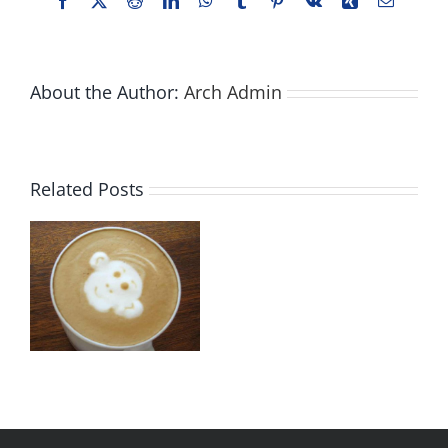
Facebook
X
Reddit
LinkedIn
WhatsApp
Tumblr
Pinterest
Vk
Xing
Email
About the Author:
Arch Admin
Related Posts