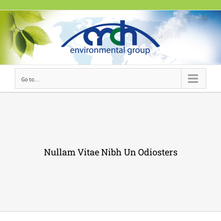
Skip
to
content
Go to...
Nullam Vitae Nibh Un Odiosters