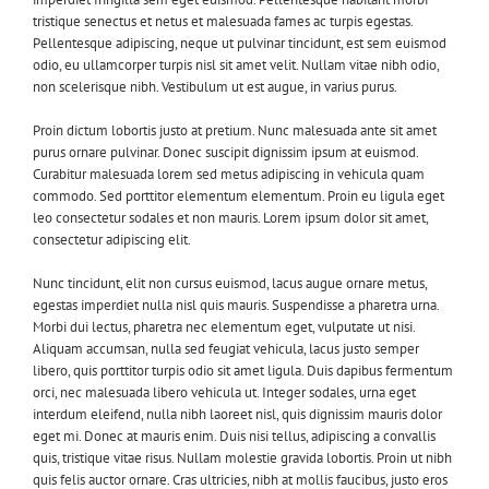
tristique senectus et netus et malesuada fames ac turpis egestas.
Pellentesque adipiscing, neque ut pulvinar tincidunt, est sem euismod
odio, eu ullamcorper turpis nisl sit amet velit. Nullam vitae nibh odio,
non scelerisque nibh. Vestibulum ut est augue, in varius purus.
Proin dictum lobortis justo at pretium. Nunc malesuada ante sit amet
purus ornare pulvinar. Donec suscipit dignissim ipsum at euismod.
Curabitur malesuada lorem sed metus adipiscing in vehicula quam
commodo. Sed porttitor elementum elementum. Proin eu ligula eget
leo consectetur sodales et non mauris. Lorem ipsum dolor sit amet,
consectetur adipiscing elit.
Nunc tincidunt, elit non cursus euismod, lacus augue ornare metus,
egestas imperdiet nulla nisl quis mauris. Suspendisse a pharetra urna.
Morbi dui lectus, pharetra nec elementum eget, vulputate ut nisi.
Aliquam accumsan, nulla sed feugiat vehicula, lacus justo semper
libero, quis porttitor turpis odio sit amet ligula. Duis dapibus fermentum
orci, nec malesuada libero vehicula ut. Integer sodales, urna eget
interdum eleifend, nulla nibh laoreet nisl, quis dignissim mauris dolor
eget mi. Donec at mauris enim. Duis nisi tellus, adipiscing a convallis
quis, tristique vitae risus. Nullam molestie gravida lobortis. Proin ut nibh
quis felis auctor ornare. Cras ultricies, nibh at mollis faucibus, justo eros