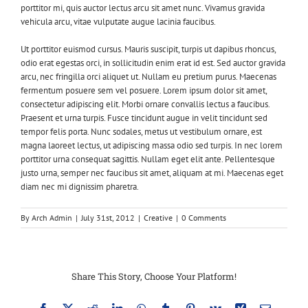
porttitor mi, quis auctor lectus arcu sit amet nunc. Vivamus gravida
vehicula arcu, vitae vulputate augue lacinia faucibus.
Ut porttitor euismod cursus. Mauris suscipit, turpis ut dapibus rhoncus,
odio erat egestas orci, in sollicitudin enim erat id est. Sed auctor gravida
arcu, nec fringilla orci aliquet ut. Nullam eu pretium purus. Maecenas
fermentum posuere sem vel posuere. Lorem ipsum dolor sit amet,
consectetur adipiscing elit. Morbi ornare convallis lectus a faucibus.
Praesent et urna turpis. Fusce tincidunt augue in velit tincidunt sed
tempor felis porta. Nunc sodales, metus ut vestibulum ornare, est
magna laoreet lectus, ut adipiscing massa odio sed turpis. In nec lorem
porttitor urna consequat sagittis. Nullam eget elit ante. Pellentesque
justo urna, semper nec faucibus sit amet, aliquam at mi. Maecenas eget
diam nec mi dignissim pharetra.
By
Arch Admin
|
July 31st, 2012
|
Creative
|
0 Comments
Share This Story, Choose Your Platform!