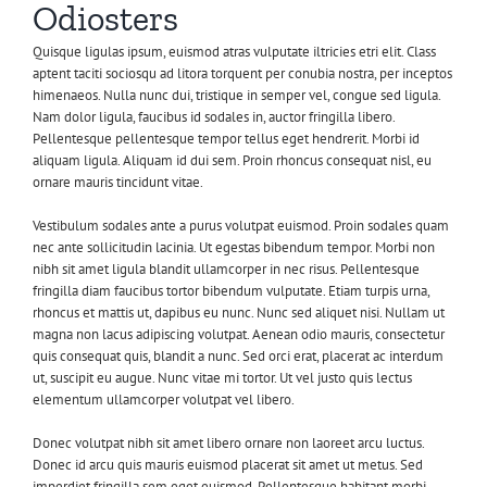
Odiosters
Quisque ligulas ipsum, euismod atras vulputate iltricies etri elit. Class
aptent taciti sociosqu ad litora torquent per conubia nostra, per inceptos
himenaeos. Nulla nunc dui, tristique in semper vel, congue sed ligula.
Nam dolor ligula, faucibus id sodales in, auctor fringilla libero.
Pellentesque pellentesque tempor tellus eget hendrerit. Morbi id
aliquam ligula. Aliquam id dui sem. Proin rhoncus consequat nisl, eu
ornare mauris tincidunt vitae.
Vestibulum sodales ante a purus volutpat euismod. Proin sodales quam
nec ante sollicitudin lacinia. Ut egestas bibendum tempor. Morbi non
nibh sit amet ligula blandit ullamcorper in nec risus. Pellentesque
fringilla diam faucibus tortor bibendum vulputate. Etiam turpis urna,
rhoncus et mattis ut, dapibus eu nunc. Nunc sed aliquet nisi. Nullam ut
magna non lacus adipiscing volutpat. Aenean odio mauris, consectetur
quis consequat quis, blandit a nunc. Sed orci erat, placerat ac interdum
ut, suscipit eu augue. Nunc vitae mi tortor. Ut vel justo quis lectus
elementum ullamcorper volutpat vel libero.
Donec volutpat nibh sit amet libero ornare non laoreet arcu luctus.
Donec id arcu quis mauris euismod placerat sit amet ut metus. Sed
imperdiet fringilla sem eget euismod. Pellentesque habitant morbi